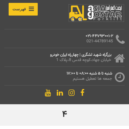
فهرست
021-44793001-2
021-44789145
بزرگراه شهید لشگری | چهارراه ایران خودرو
خیابان جهاد،کوچه قدس 8،پلاک 1
شنبه تا 5 شنبه 08:00 تا 17:00
جمعه ها تعطیل هستیم
4