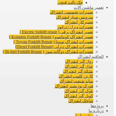
جک پالت قیچی
تعمیر ماشین آلات
تعمیرات تخصصی لیفتراک
سرویس سیار لیفتراک
تعمیرکار لیفتراک
تعمیرات دیزل ژنراتور
تعمیر لیفتراک برقی ( Electric forklift repair )
تعمیر لیفتراک کوماتسو ( Komatsu Forklift Repair )
تعمیرات لیفتراک تویوتا ( Toyota Forklift Repair )
تعمیرات لیفتراک دیزلی (Diesel Forklift Repair)
تعمیرات لیفتراک دوگانه سوز ( Bi-fuel Forklift Repair )
الحاقیه لیفتراک
رول گیر لیفتراک
عدل گیر لیفتراک
بشکه گیر لیفتراک
کارتن کلمپ لیفتراک
ساید شیفت لیفتراک
فورک پوزیشنر لیفتراک
بلوک گیر لیفتراک
کویل گیر لیفتراک
شاخک لیفتراک
پروژه‌ها
درباره ما
تماس با ما