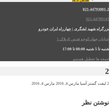
021-44793001-2
021-44789145
بزرگراه شهید لشگری | چهارراه ایران خودرو
خیابان جهاد،کوچه قدس 8،پلاک 1
شنبه تا 5 شنبه 08:00 تا 17:00
جمعه ها تعطیل هستیم
2
2
لیفت گستر آسیا
مارس 4, 2016
مارس 4, 2016
نوشتن نظر