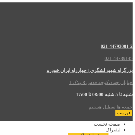
021-44793001-2
021-44789145
بزرگراه شهید لشگری | چهارراه ایران خودرو
خیابان جهاد،کوچه قدس 8،پلاک 1
شنبه تا 5 شنبه 08:00 تا 17:00
جمعه ها تعطیل هستیم
فهرست
صفحه نخست
لیفتراک