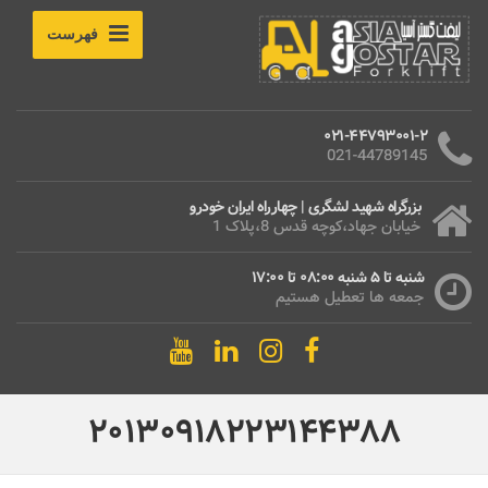
فهرست
021-44793001-2
021-44789145
بزرگراه شهید لشگری | چهارراه ایران خودرو
خیابان جهاد،کوچه قدس 8،پلاک 1
شنبه تا 5 شنبه 08:00 تا 17:00
جمعه ها تعطیل هستیم
20130918223144388