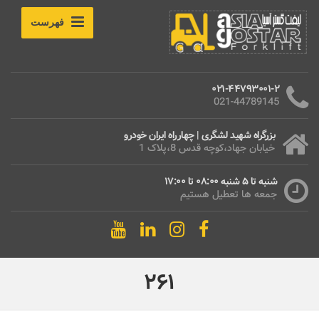
فهرست
021-44793001-2
021-44789145
بزرگراه شهید لشگری | چهارراه ایران خودرو
خیابان جهاد،کوچه قدس 8،پلاک 1
شنبه تا 5 شنبه 08:00 تا 17:00
جمعه ها تعطیل هستیم
261