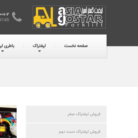
001-2
9145
صفحه نخست
لیفتراک
باطری لی
فروش لیفتراک صفر
فروش لیفتراک دست دوم