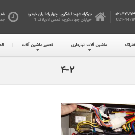
021-44793
بزرگراه شهید لشگری | چهارراه ایران خودرو
شنبه تا 5 شن
021-4478
خیابان جهاد،کوچه قدس 8،پلاک 1
جمع
فتراک
ماشین آلات انبارداری
تعمیر ماشین آلات
الح
4-2