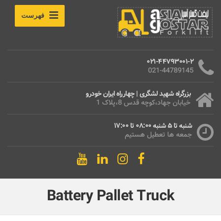
فهرست
021-44793001-2
021-44789145
بزرگراه شهید لشگری | چهارراه ایران خودرو
خیابان جهاد،کوچه قدس 8،پلاک 1
شنبه تا 5 شنبه 08:00 تا 17:00
جمعه ها تعطیل هستیم
Battery Pallet Truck