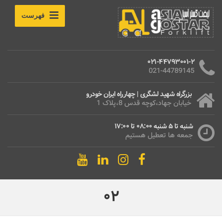
فهرست
021-44793001-2
021-44789145
بزرگراه شهید لشگری | چهارراه ایران خودرو
خیابان جهاد،کوچه قدس 8،پلاک 1
شنبه تا 5 شنبه 08:00 تا 17:00
جمعه ها تعطیل هستیم
02