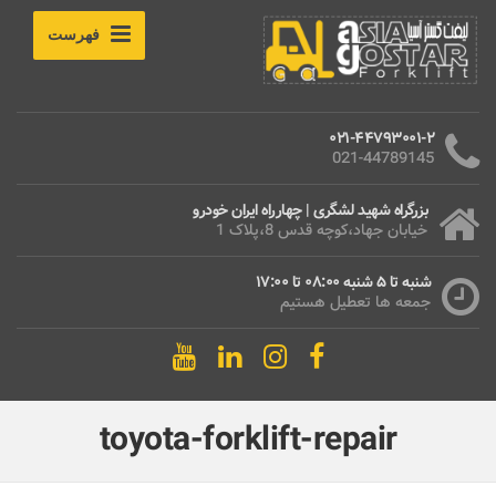
فهرست
021-44793001-2
021-44789145
بزرگراه شهید لشگری | چهارراه ایران خودرو
خیابان جهاد،کوچه قدس 8،پلاک 1
شنبه تا 5 شنبه 08:00 تا 17:00
جمعه ها تعطیل هستیم
toyota-forklift-repair